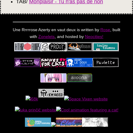
TAB/
Monplaisir - Tu n'as pas de non
Une Rrrrrose Azerty en vaut deux is written by
Rose
, built
with
Zonelets
, and hosted by
Neocities!