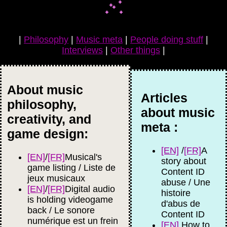
|
Philosophy
|
Music meta
|
People doing stuff
|
Interviews
|
Other things
|
About music
Articles
philosophy,
about music
creativity, and
meta :
game design:
[EN]
/
[FR]
A
[EN]
/
[FR]
Musical's
story about
game listing / Liste de
Content ID
jeux musicaux
abuse / Une
[EN]
/
[FR]
Digital audio
histoire
is holding videogame
d'abus de
back / Le sonore
Content ID
numérique est un frein
[EN]
How to