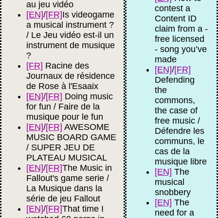
au jeu vidéo
contest a
[EN]
/
[FR]
Is videogame
Content ID
a musical instrument ?
claim from a -
/ Le Jeu vidéo est-il un
free licensed
instrument de musique
- song you’ve
?
made
[FR]
Racine des
[EN]
/
[FR]
Journaux de résidence
Defending
de Rose à l'Esaaix
the
[EN]
/
[FR]
Doing music
commons,
for fun / Faire de la
the case of
musique pour le fun
free music /
[EN]
/
[FR]
AWESOME
Défendre les
MUSIC BOARD GAME
communs, le
/ SUPER JEU DE
cas de la
PLATEAU MUSICAL
musique libre
[EN]
/
[FR]
The Music in
[EN]
The
Fallout's game serie /
musical
La Musique dans la
snobbery
série de jeu Fallout
[EN]
The
[EN]
/
[FR]
That time I
need for a