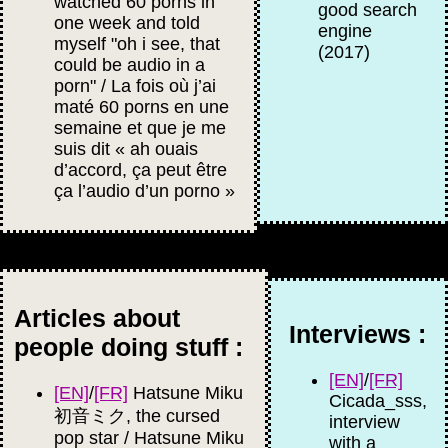
watched 60 porns in
good search
one week and told
engine
myself "oh i see, that
(2017)
could be audio in a
porn" / La fois où j’ai
maté 60 porns en une
semaine et que je me
suis dit « ah ouais
d’accord, ça peut être
ça l’audio d’un porno »
Articles about
Interviews :
people doing stuff :
[EN]
/
[FR]
[EN]
/
[FR]
Hatsune Miku
Cicada_sss,
初音ミク, the cursed
interview
pop star / Hatsune Miku
with a