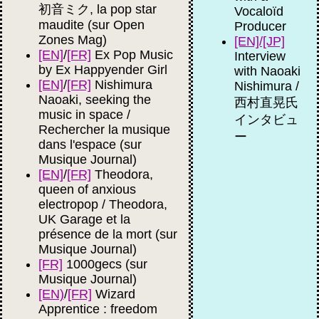
初音ミク, la pop star
Vocaloïd
maudite (sur Open
Producer
Zones Mag)
[EN]/[JP]
[EN]
/
[FR]
Ex Pop Music
Interview
by Ex Happyender Girl
with Naoaki
[EN]
/
[FR]
Nishimura
Nishimura /
Naoaki, seeking the
西村直晃氏
music in space /
インタビュ
Rechercher la musique
ー
dans l'espace (sur
Musique Journal)
[EN]
/
[FR]
Theodora,
queen of anxious
electropop / Theodora,
UK Garage et la
présence de la mort (sur
Musique Journal)
[FR]
1000gecs (sur
Musique Journal)
[EN)
/
[FR]
Wizard
Apprentice : freedom